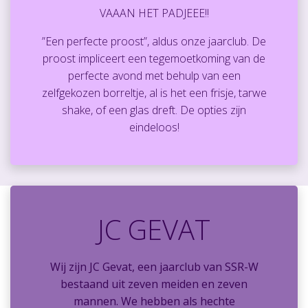
VAAAN HET PADJEEE!!
”Een perfecte proost”, aldus onze jaarclub. De
proost impliceert een tegemoetkoming van de
perfecte avond met behulp van een
zelfgekozen borreltje, al is het een frisje, tarwe
shake, of een glas dreft. De opties zijn
eindeloos!
JC GEVAT
Wij zijn JC Gevat, een jaarclub van SSR-W
bestaand uit zeven meiden en zeven
mannen. We hebben als hechte