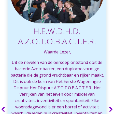
H.E.W.D.H.D.
A.Z.O.T.O.B.A.C.T.E.R.
Waarde Lezer,
Uit de nevelen van de oersoep ontstond ooit de
bacterie Azotobacter, een duplococ-vormige
bacterie die de grond vruchtbaar en rijker maakt.
Dit is ook de kern van Het Eerste Wageningse
Dispuut Het Dispuut A.Z.O.T.O.B.A.C.T.E.R. Het
verrijken van het leven door middel van
creativiteit, inventiviteit en spontaniteit. Elke
woensdagavond is er een borrel of activiteit
waarbij de leden hun creativiteit, inventiviteit en