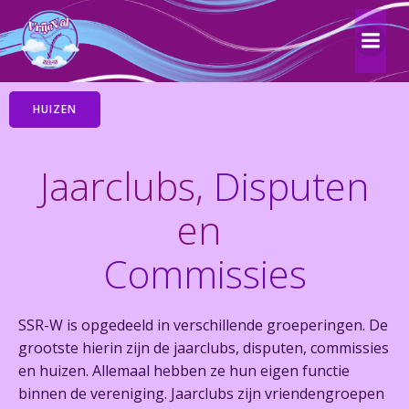
Ga
naar
de
JAARCLUB
DISPUTEN
COMMISSIES
inhoud
HUIZEN
Jaarclubs,
Disputen
en
Commissies
SSR-W is opgedeeld in verschillende groeperingen. De
grootste hierin zijn de jaarclubs, disputen, commissies
en huizen. Allemaal hebben ze hun eigen functie
binnen de vereniging. Jaarclubs zijn vriendengroepen